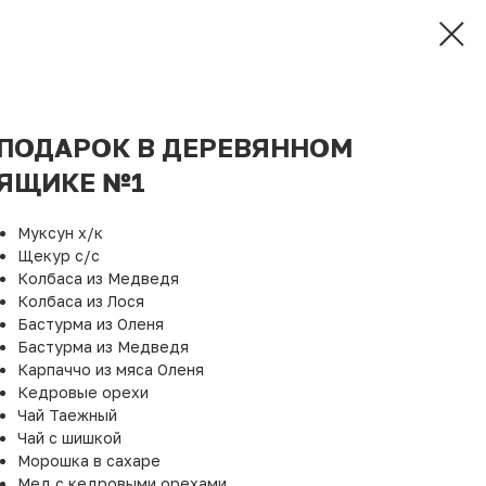
ПОДАРОК В ДЕРЕВЯННОМ
ЯЩИКЕ №1
Муксун х/к
Щекур c/c
Колбаса из Медведя
Колбаса из Лося
Бастурма из Оленя
Бастурма из Медведя
Карпаччо из мяса Оленя
Кедровые орехи
Чай Таежный
Чай с шишкой
Морошка в сахаре
Мед с кедровыми орехами