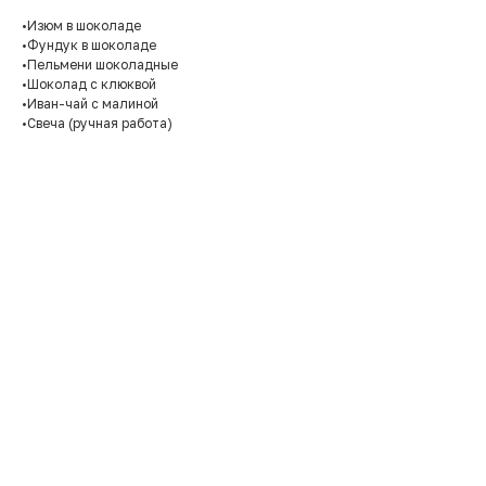
•Изюм в шоколаде
•Фундук в шоколаде
•Пельмени шоколадные
•Шоколад с клюквой
•Иван-чай с малиной
•Свеча (ручная работа)