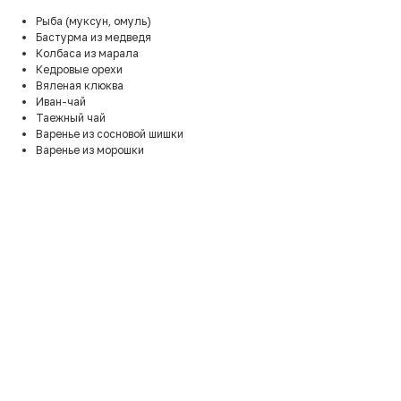
Рыба (муксун, омуль)
Бастурма из медведя
Колбаса из марала
Кедровые орехи
Вяленая клюква
Иван-чай
Таежный чай
Варенье из сосновой шишки
Варенье из морошки